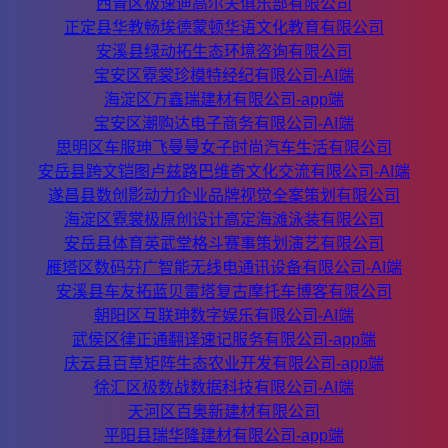
西青区极速迪高尔夫俱乐部有限公司
正定县华教畅埃德蒙顿华语文化教育有限公司
安溪县绿动拓生态环境咨询有限公司
宝安区霓裳珍模特经纪有限公司-AI端
海淀区万鑫瑞建材有限公司-app端
宝安区潮购达电子商务有限公司-AI端
思明区车服珅飞曼曼女子时尚汽车生活有限公司
安岳县跨文铠图卢兹路巴维奇文化交流有限公司-AI端
遂昌县数创影动力企业品牌视觉全案策划有限公司
海淀区霓裳极原创设计高定海滩泳装有限公司
安岳县体育英武堂格斗赛事策划演艺有限公司
雁塔区数码芬广智能无线电通讯设备有限公司-AI端
安溪县车友拓蓝贝雷塔复古摩托车博客有限公司
朝阳区互联珅数字娱乐有限公司-AI端
武侯区律正通翻译速记服务有限公司-app端
庆云县百草矩阵生态农业开发有限公司-app端
徐汇区极数战数据科技有限公司-AI端
天河区百奥新建材有限公司
平阳县瑞华隆建材有限公司-app端