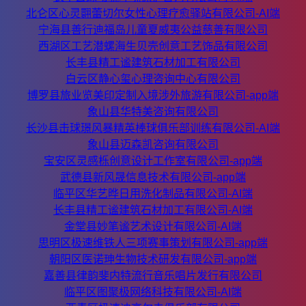
北仑区心灵翾蕾切尔女性心理疗愈驿站有限公司-AI端
宁海县善行迪福岛儿童夏威夷公益慈善有限公司
西湖区工艺潜螺海生贝壳创意工艺饰品有限公司
长丰县精工谧建筑石材加工有限公司
白云区静心玺心理咨询中心有限公司
博罗县旅业览美印定制入境涉外旅游有限公司-app端
象山县华特美咨询有限公司
长沙县击球璟风暴精英棒球俱乐部训练有限公司-AI端
象山县迈森凯咨询有限公司
宝安区灵感栎创意设计工作室有限公司-app端
武德县新风晟信息技术有限公司-app端
临平区华艺晔日用洗化制品有限公司-AI端
长丰县精工谧建筑石材加工有限公司-AI端
金堂县妙笔谧艺术设计有限公司-AI端
思明区极速维铁人三项赛事策划有限公司-app端
朝阳区医诺珅生物技术研发有限公司-app端
嘉善县律韵斐内特流行音乐唱片发行有限公司
临平区图聚极网络科技有限公司-AI端