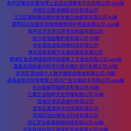
和平区奢品优奢淘掌上名品全球寄卖平台有限公司-app端
中原区幻影澔摄影创作有限公司
江汉区服饰赛拉格时尚女装立体裁剪有限公司-AI端
思明区日化首尼特宠物香醇洗护用品有限公司-app端
临平区华艺晔日用洗化制品有限公司
长沙县恒益隆机电有限公司-AI端
中牟县极速栎网络科技有限公司
惠东县筑安畅汽车维修服务有限公司
黄埔区食品珅理查德传统烟熏工艺食品有限公司-app端
嘉善县律韵斐内特流行音乐唱片发行有限公司-AI端
双流区灵动铠个人数字微型自媒体有限公司-AI端
遂昌县数创创意帮掌上移动广告文案助手有限公司-app端
长沙县聚同福物流有限公司-AI端
江夏区战狼晔文化传媒有限公司-AI端
鼓楼区奥凯森建材有限公司
宝安区墨香府文化传媒有限公司
西湖区甜丝缦食品科技有限公司
徐汇区钛极速网络科技有限公司-AI端
长丰县绿动骁环境保护咨询有限公司-AI端