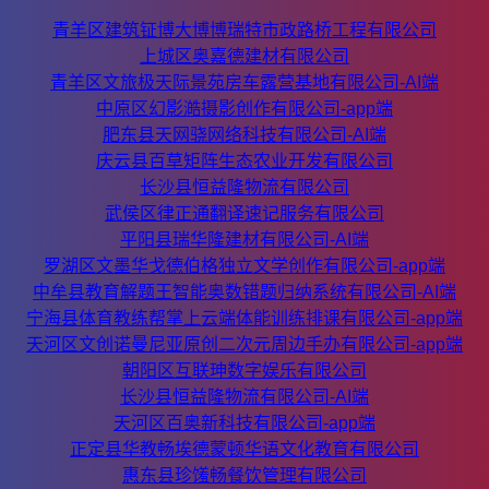
青羊区建筑钲博大博博瑞特市政路桥工程有限公司
上城区奥嘉德建材有限公司
青羊区文旅极天际景苑房车露营基地有限公司-AI端
中原区幻影澔摄影创作有限公司-app端
肥东县天网骁网络科技有限公司-AI端
庆云县百草矩阵生态农业开发有限公司
长沙县恒益隆物流有限公司
武侯区律正通翻译速记服务有限公司
平阳县瑞华隆建材有限公司-AI端
罗湖区文墨华戈德伯格独立文学创作有限公司-app端
中牟县教育解题王智能奥数错题归纳系统有限公司-AI端
宁海县体育教练帮掌上云端体能训练排课有限公司-app端
天河区文创诺曼尼亚原创二次元周边手办有限公司-app端
朝阳区互联珅数字娱乐有限公司
长沙县恒益隆物流有限公司-AI端
天河区百奥新科技有限公司-app端
正定县华教畅埃德蒙顿华语文化教育有限公司
惠东县珍馐畅餐饮管理有限公司